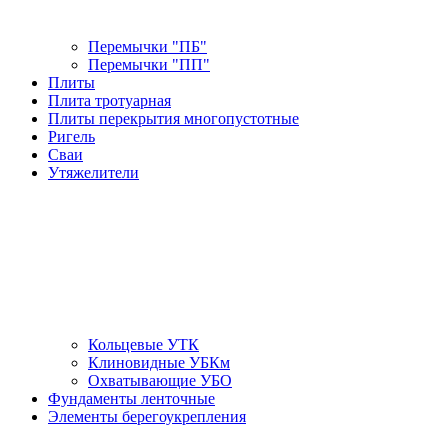
Перемычки "ПБ"
Перемычки "ПП"
Плиты
Плита тротуарная
Плиты перекрытия многопустотные
Ригель
Сваи
Утяжелители
Кольцевые УТК
Клиновидные УБКм
Охватывающие УБО
Фундаменты ленточные
Элементы берегоукрепления