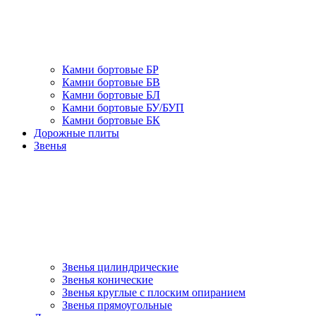
Камни бортовые БР
Камни бортовые БВ
Камни бортовые БЛ
Камни бортовые БУ/БУП
Камни бортовые БК
Дорожные плиты
Звенья
Звенья цилиндрические
Звенья конические
Звенья круглые с плоским опиранием
Звенья прямоугольные