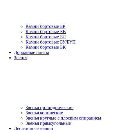
Камни бортовые БР
Камни бортовые БВ
Камни бортовые БЛ
Камни бортовые БУ/БУП
Камни бортовые БК
Дорожные плиты
Звенья
Звенья цилиндрические
Звенья конические
Звенья круглые с плоским опиранием
Звенья прямоугольные
Лестничные марши