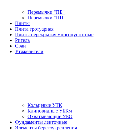
Перемычки "ПБ"
Перемычки "ПП"
Плиты
Плита тротуарная
Плиты перекрытия многопустотные
Ригель
Сваи
Утяжелители
Кольцевые УТК
Клиновидные УБКм
Охватывающие УБО
Фундаменты ленточные
Элементы берегоукрепления