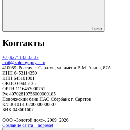
Поиск
Контакты
+7 (927) 133-33-37
mail@zolotoy-poyas.ru
410059, Россия, г. Саратов, ул. имени В.М. Азина, 87А
ИНН 6453114350
КПП 645101001
ОКПО 69445135
ОРГН 1116453000751
Р/с 40702810756000009185
Поволжский банк ПАО Сбербанк г. Саратов
К/с 30101810200000000607
БИК 043601607
ООО «Золотой пояс», 2009−2026
Создание сайта – nopreset