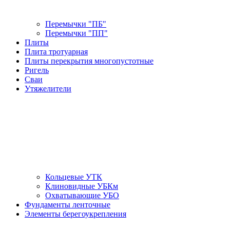
Перемычки "ПБ"
Перемычки "ПП"
Плиты
Плита тротуарная
Плиты перекрытия многопустотные
Ригель
Сваи
Утяжелители
Кольцевые УТК
Клиновидные УБКм
Охватывающие УБО
Фундаменты ленточные
Элементы берегоукрепления