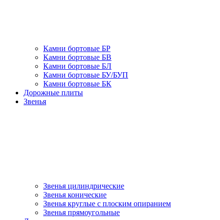
Камни бортовые БР
Камни бортовые БВ
Камни бортовые БЛ
Камни бортовые БУ/БУП
Камни бортовые БК
Дорожные плиты
Звенья
Звенья цилиндрические
Звенья конические
Звенья круглые с плоским опиранием
Звенья прямоугольные