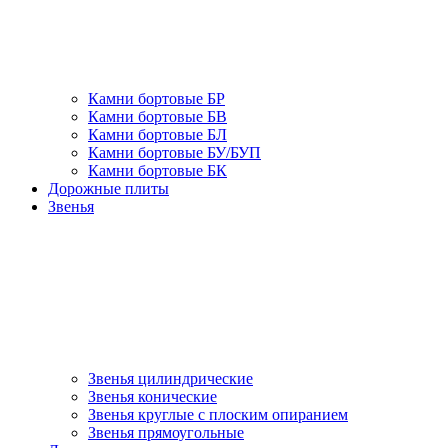
Камни бортовые БР
Камни бортовые БВ
Камни бортовые БЛ
Камни бортовые БУ/БУП
Камни бортовые БК
Дорожные плиты
Звенья
Звенья цилиндрические
Звенья конические
Звенья круглые с плоским опиранием
Звенья прямоугольные