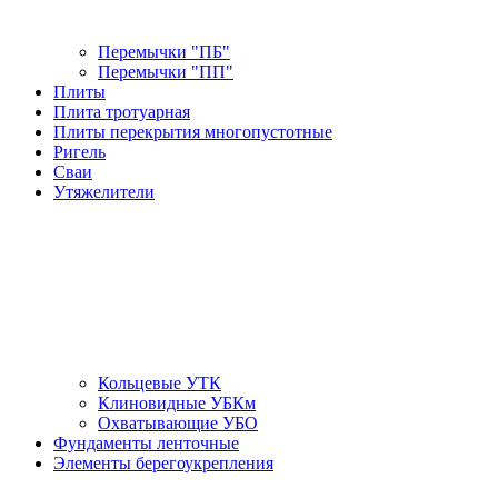
Перемычки "ПБ"
Перемычки "ПП"
Плиты
Плита тротуарная
Плиты перекрытия многопустотные
Ригель
Сваи
Утяжелители
Кольцевые УТК
Клиновидные УБКм
Охватывающие УБО
Фундаменты ленточные
Элементы берегоукрепления