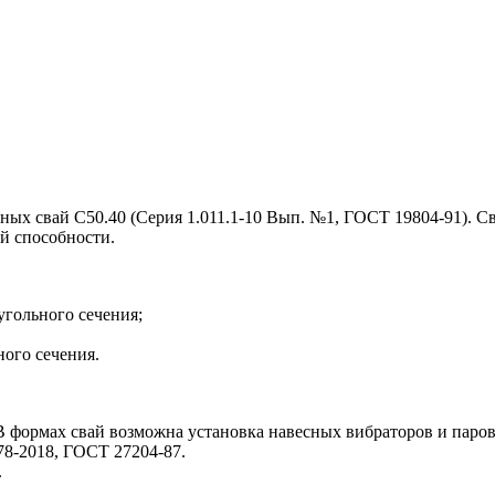
нных свай С50.40 (Серия 1.011.1-10 Вып. №1, ГОСТ 19804-91). 
ей способности.
угольного сечения;
ого сечения.
 В формах свай возможна установка навесных вибраторов и паро
78-2018, ГОСТ 27204-87.
.