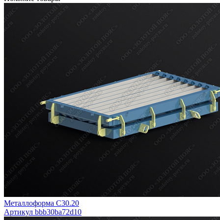
Металлоформа С30.20
Артикул bbb30ba72d10