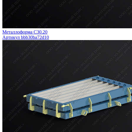
Металлоформа С30.20
Артикул bbb30ba72d10