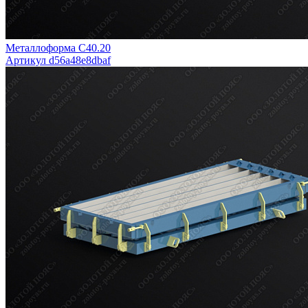
Металлоформа С40.20
Артикул d56a48e8dbaf