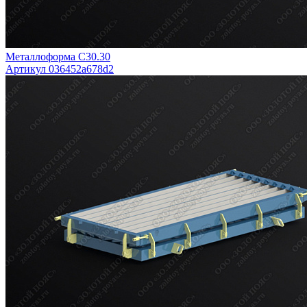
Металлоформа С30.30
Артикул 036452a678d2