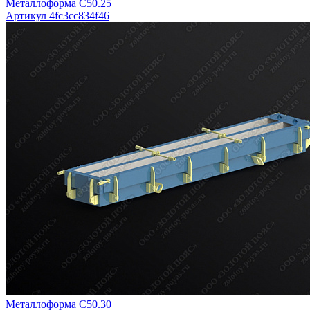
Металлоформа С50.25
Артикул 4fc3cc834f46
Металлоформа С50.30