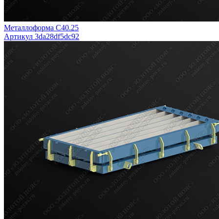
Металлоформа С40.25
Артикул 3da28df5dc92