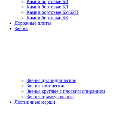
Камни бортовые БВ
Камни бортовые БЛ
Камни бортовые БУ/БУП
Камни бортовые БК
Дорожные плиты
Звенья
Звенья цилиндрические
Звенья конические
Звенья круглые с плоским опиранием
Звенья прямоугольные
Лестничные марши