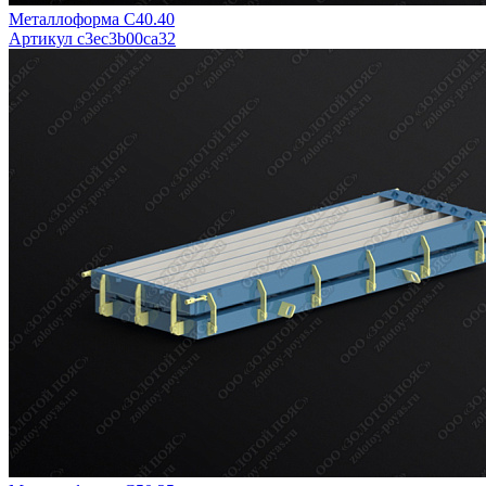
Металлоформа С40.40
Артикул c3ec3b00ca32