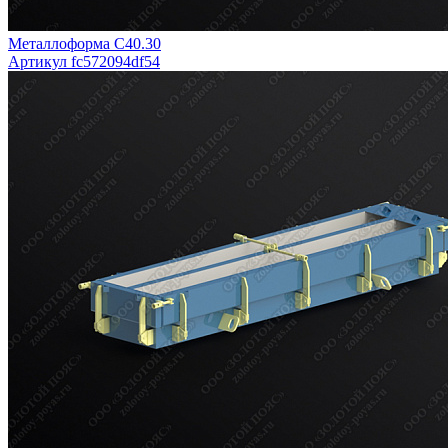
Металлоформа С40.30
Артикул fc572094df54