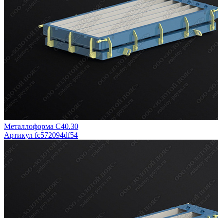
Металлоформа С40.30
Артикул fc572094df54