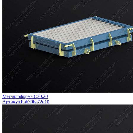
Металлоформа С30.20
Артикул bbb30ba72d10