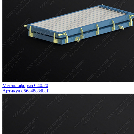
Металлоформа С40.20
Артикул d56a48e8dbaf