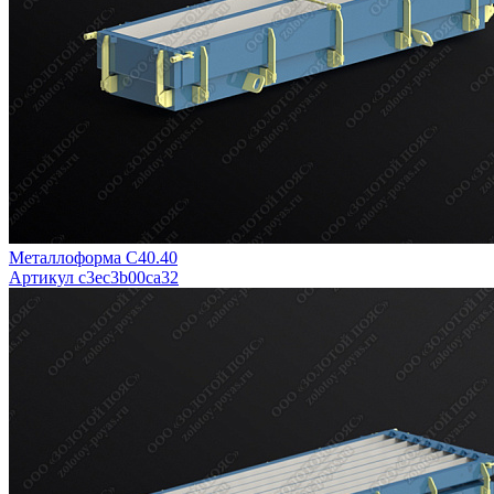
Металлоформа С40.40
Артикул c3ec3b00ca32