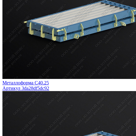
Металлоформа С40.25
Артикул 3da28df5dc92