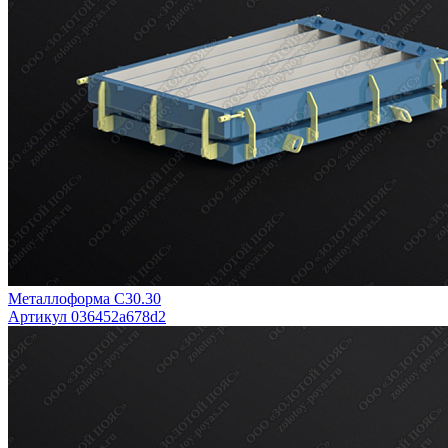
Металлоформа С30.30
Артикул 036452a678d2