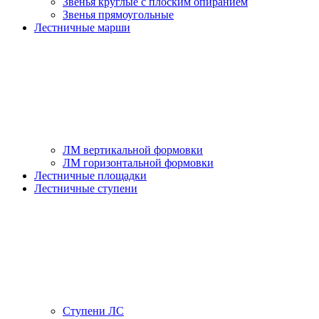
Звенья круглые с плоским опиранием
Звенья прямоугольные
Лестничные марши
ЛМ вертикальной формовки
ЛМ горизонтальной формовки
Лестничные площадки
Лестничные ступени
Ступени ЛС