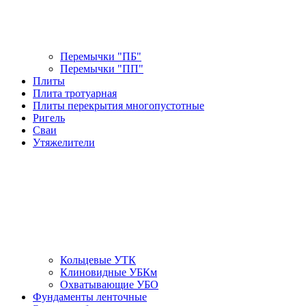
Перемычки "ПБ"
Перемычки "ПП"
Плиты
Плита тротуарная
Плиты перекрытия многопустотные
Ригель
Сваи
Утяжелители
Кольцевые УТК
Клиновидные УБКм
Охватывающие УБО
Фундаменты ленточные