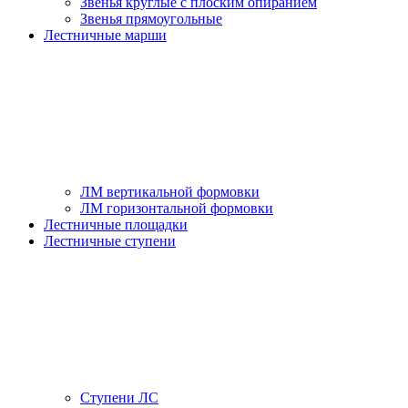
Звенья круглые с плоским опиранием
Звенья прямоугольные
Лестничные марши
ЛМ вертикальной формовки
ЛМ горизонтальной формовки
Лестничные площадки
Лестничные ступени
Ступени ЛС