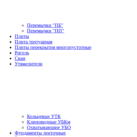
Перемычки "ПБ"
Перемычки "ПП"
Плиты
Плита тротуарная
Плиты перекрытия многопустотные
Ригель
Сваи
Утяжелители
Кольцевые УТК
Клиновидные УБКм
Охватывающие УБО
Фундаменты ленточные