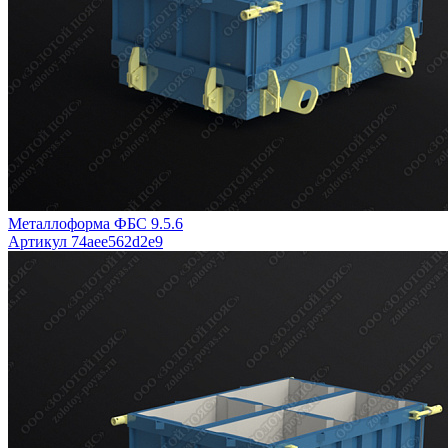
Металлоформа ФБС 9.5.6
Артикул 74aee562d2e9