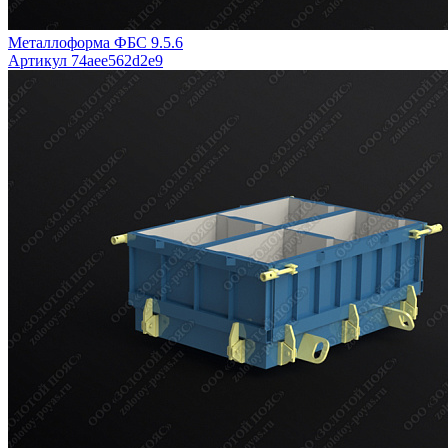
Металлоформа ФБС 9.5.6
Артикул 74aee562d2e9