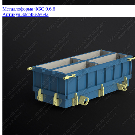
Металлоформа ФБС 9.6.6
Артикул 3dcbf8e2e692