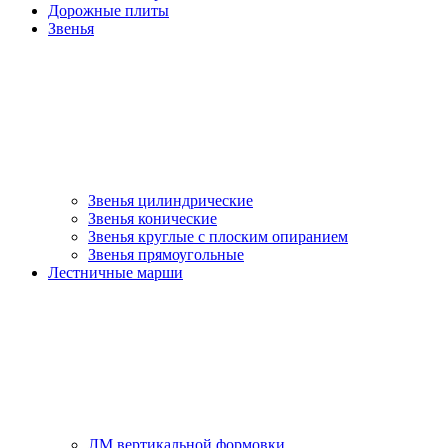
Дорожные плиты
Звенья
Звенья цилиндрические
Звенья конические
Звенья круглые с плоским опиранием
Звенья прямоугольные
Лестничные марши
ЛМ вертикальной формовки