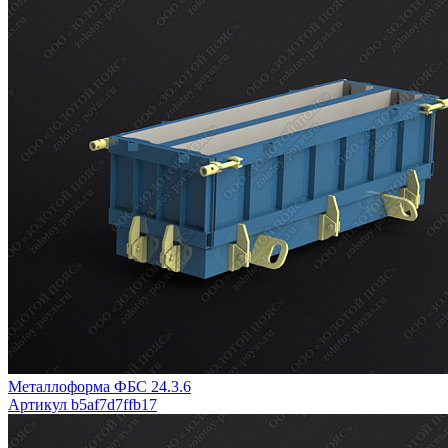
Металлоформа ФБС 24.3.6
Артикул b5af7d7ffb17