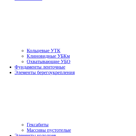
Кольцевые УТК
Клиновидные УБКм
Охватывающие УБО
Фундаменты ленточные
Элементы берегоукрепления
Гексабиты
Массивы пустотелые
Элементы колодцев