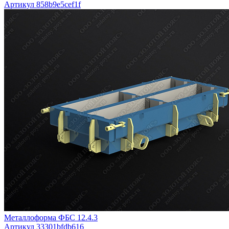
Артикул 858b9e5cef1f
Металлоформа ФБС 12.4.3
Артикул 33301bfdb616