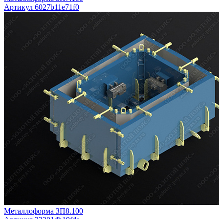
Артикул 6027b11e71f0
Металлоформа ЗП8.100