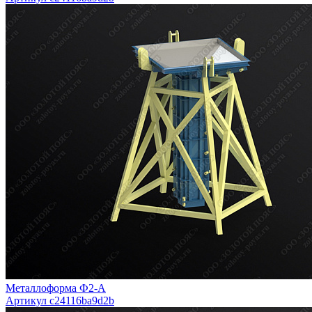
Металлоформа Ф2-А
Артикул c24116ba9d2b