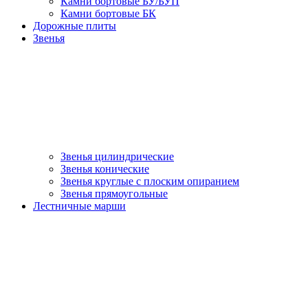
Камни бортовые БУ/БУП
Камни бортовые БК
Дорожные плиты
Звенья
Звенья цилиндрические
Звенья конические
Звенья круглые с плоским опиранием
Звенья прямоугольные
Лестничные марши