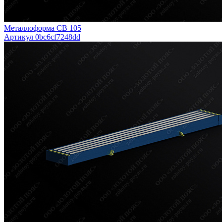
Металлоформа СВ 105
Артикул 0bc6cf7248dd