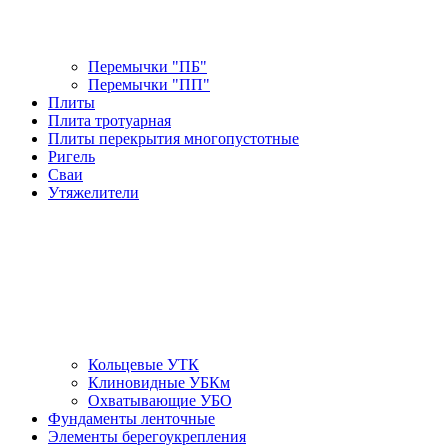
Перемычки "ПБ"
Перемычки "ПП"
Плиты
Плита тротуарная
Плиты перекрытия многопустотные
Ригель
Сваи
Утяжелители
Кольцевые УТК
Клиновидные УБКм
Охватывающие УБО
Фундаменты ленточные
Элементы берегоукрепления