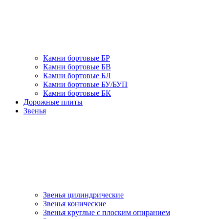
Камни бортовые БР
Камни бортовые БВ
Камни бортовые БЛ
Камни бортовые БУ/БУП
Камни бортовые БК
Дорожные плиты
Звенья
Звенья цилиндрические
Звенья конические
Звенья круглые с плоским опиранием