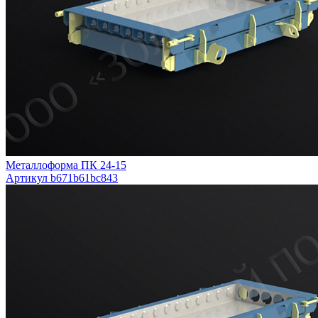
Металлоформа ПК 24-15
Артикул b671b61bc843