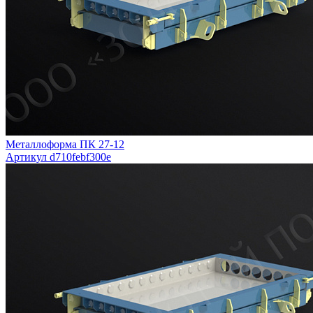
Металлоформа ПК 27-12
Артикул d710febf300e