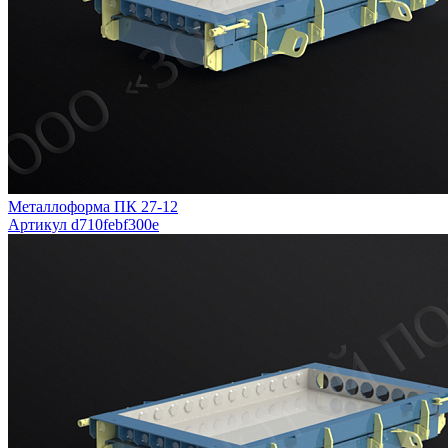
Металлоформа ПК 27-12
Артикул d710febf300e