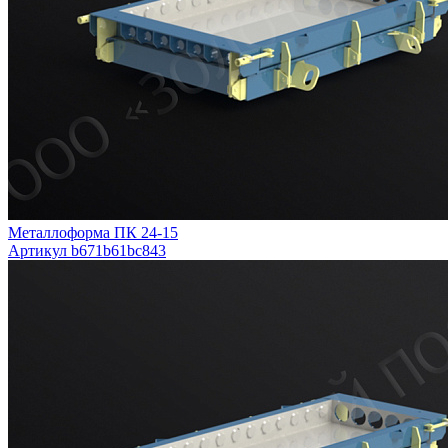
Металлоформа ПК 24-15
Артикул b671b61bc843