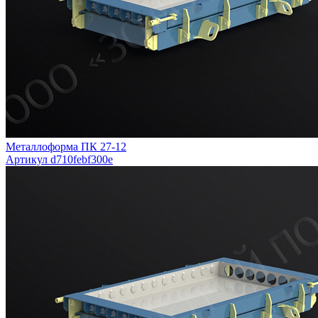
Металлоформа ПК 27-12
Артикул d710febf300e