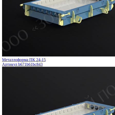
Металлоформа ПК 24-15
Артикул b671b61bc843