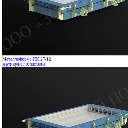
Металлоформа ПК 27-12
Артикул d710febf300e