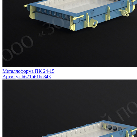
Металлоформа ПК 24-15
Артикул b671b61bc843