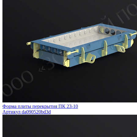
Форма плиты перекрытия ПК 23-10
Артикул da090520bd3d