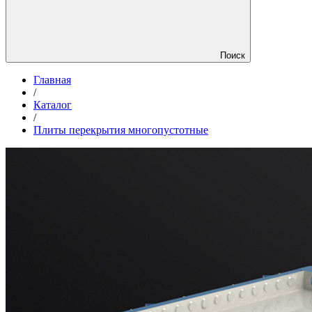
Поиск
Главная
/
Каталог
/
Плиты перекрытия многопустотные