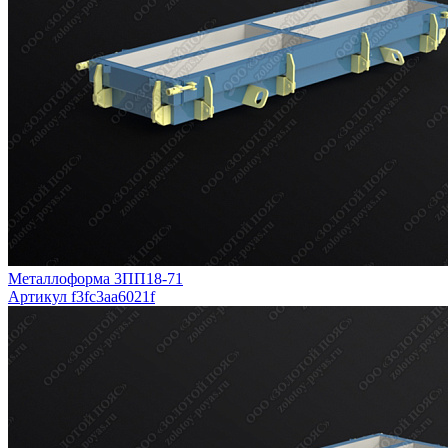
Металлоформа 3ПП18-71
Артикул f3fc3aa6021f