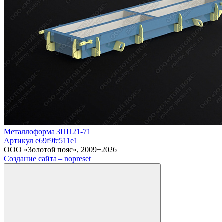
Металлоформа 3ПП21-71
Артикул e69f9fc511e1
ООО «Золотой пояс», 2009−2026
Создание сайта – nopreset