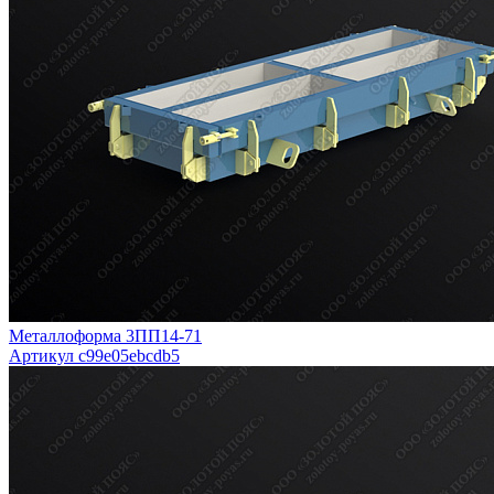
Металлоформа 3ПП14-71
Артикул c99e05ebcdb5