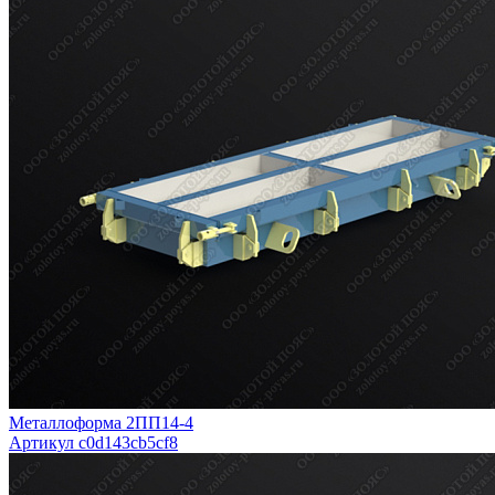
Металлоформа 2ПП14-4
Артикул c0d143cb5cf8