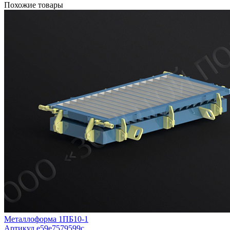
Похожие товары
Металлоформа 1ПБ10-1
Артикул e59e7579599c