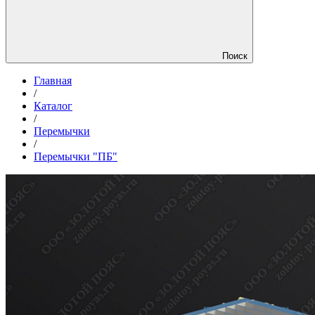
Поиск
Главная
/
Каталог
/
Перемычки
/
Перемычки "ПБ"