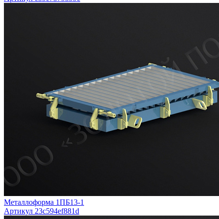
Металлоформа 1ПБ13-1
Артикул 23c594ef881d