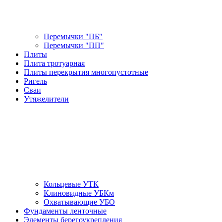
Перемычки "ПБ"
Перемычки "ПП"
Плиты
Плита тротуарная
Плиты перекрытия многопустотные
Ригель
Сваи
Утяжелители
Кольцевые УТК
Клиновидные УБКм
Охватывающие УБО
Фундаменты ленточные
Элементы берегоукрепления