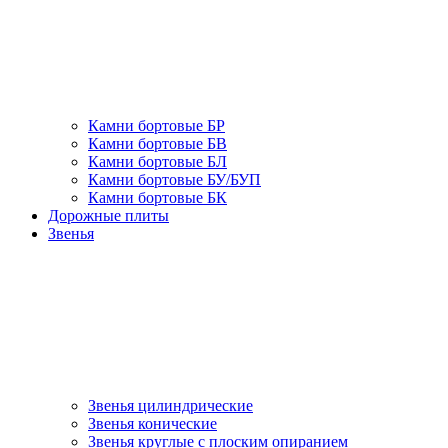
Камни бортовые БР
Камни бортовые БВ
Камни бортовые БЛ
Камни бортовые БУ/БУП
Камни бортовые БК
Дорожные плиты
Звенья
Звенья цилиндрические
Звенья конические
Звенья круглые с плоским опиранием