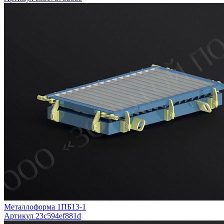
Металлоформа 1ПБ13-1
Артикул 23c594ef881d