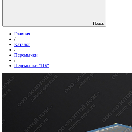
Поиск
Главная
/
Каталог
/
Перемычки
/
Перемычки "ПБ"