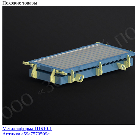
Похожие товары
Металлоформа 1ПБ10-1
Артикул e59e7579599c