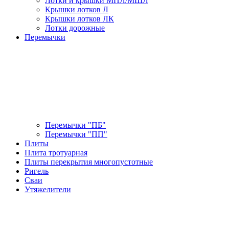
Лотки и крышки МПЛ/МШЛ
Крышки лотков Л
Крышки лотков ЛК
Лотки дорожные
Перемычки
Перемычки "ПБ"
Перемычки "ПП"
Плиты
Плита тротуарная
Плиты перекрытия многопустотные
Ригель
Сваи
Утяжелители