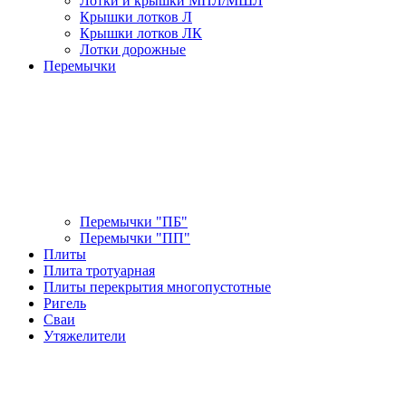
Лотки и крышки МПЛ/МШЛ
Крышки лотков Л
Крышки лотков ЛК
Лотки дорожные
Перемычки
Перемычки "ПБ"
Перемычки "ПП"
Плиты
Плита тротуарная
Плиты перекрытия многопустотные
Ригель
Сваи
Утяжелители