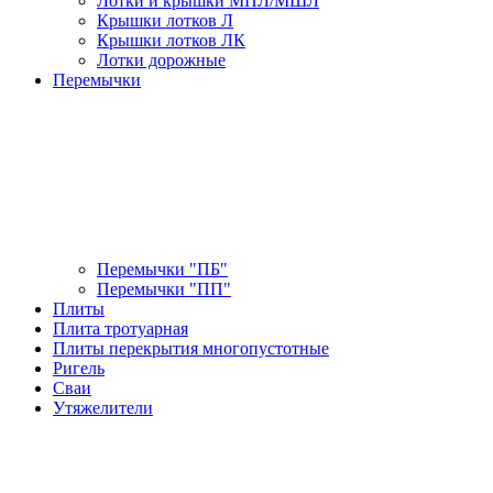
Лотки и крышки МПЛ/МШЛ
Крышки лотков Л
Крышки лотков ЛК
Лотки дорожные
Перемычки
Перемычки "ПБ"
Перемычки "ПП"
Плиты
Плита тротуарная
Плиты перекрытия многопустотные
Ригель
Сваи
Утяжелители