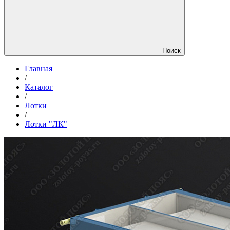
Поиск
Главная
/
Каталог
/
Лотки
/
Лотки "ЛК"