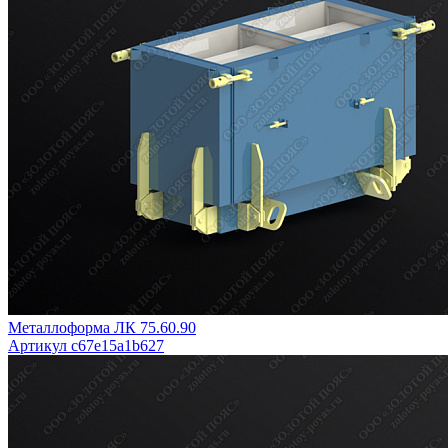
Металлоформа ЛК 75.60.90
Артикул c67e15a1b627