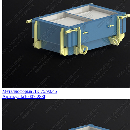
Металлоформа ЛК 75.90.45
Артикул fa1e007f288f