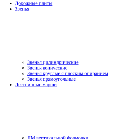
Дорожные плиты
Звенья
Звенья цилиндрические
Звенья конические
Звенья круглые с плоским опиранием
Звенья прямоугольные
Лестничные марши
ЛМ вертикальной формовки