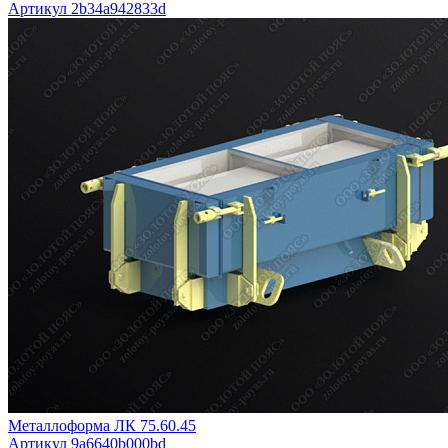
Артикул 2b34a942833d
Металлоформа ЛК 75.60.45
Артикул 9a6640b000bd