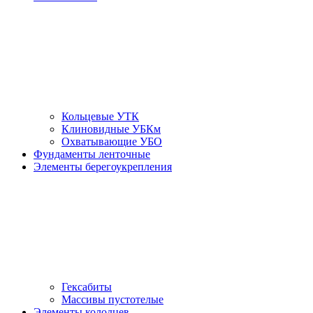
Кольцевые УТК
Клиновидные УБКм
Охватывающие УБО
Фундаменты ленточные
Элементы берегоукрепления
Гексабиты
Массивы пустотелые
Элементы колодцев