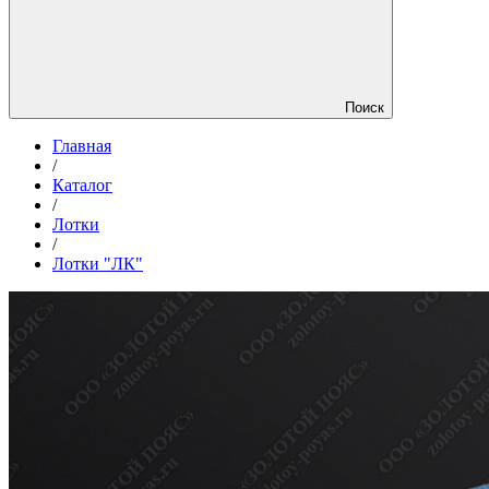
Поиск
Главная
/
Каталог
/
Лотки
/
Лотки "ЛК"