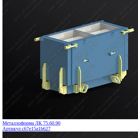
Металлоформа ЛК 75.60.90
Артикул c67e15a1b627