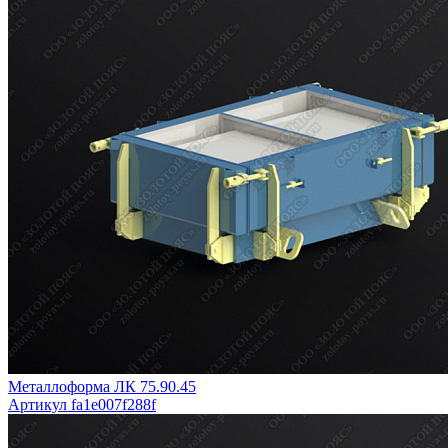
Металлоформа ЛК 75.90.45
Артикул fa1e007f288f