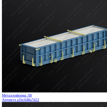
Металлоформа Л8
Артикул a1bc048a7d22