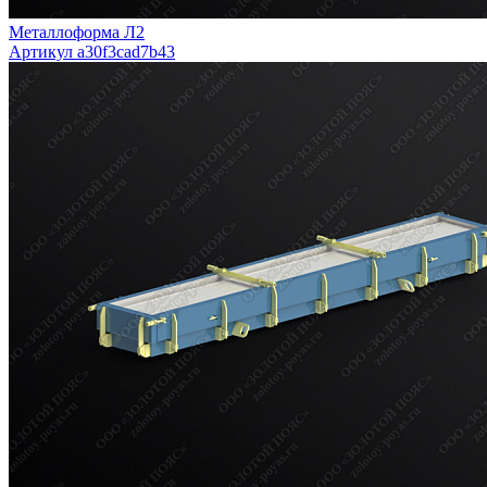
Металлоформа Л2
Артикул a30f3cad7b43