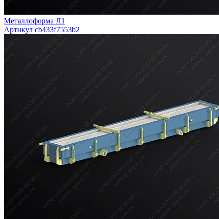
Металлоформа Л1
Артикул cb433f7553b2