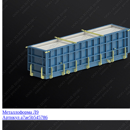
Металлоформа Л9
Артикул a7ae5b545786