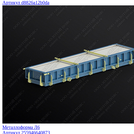
Артикул d8826a12b0da
Металлоформа Л6
Артикул 255946640873