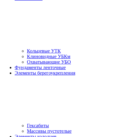
Кольцевые УТК
Клиновидные УБКм
Охватывающие УБО
Фундаменты ленточные
Элементы берегоукрепления
Гексабиты
Массивы пустотелые
Элементы колодцев