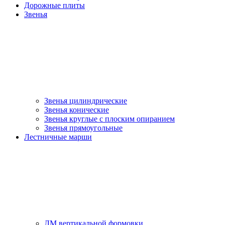
Дорожные плиты
Звенья
Звенья цилиндрические
Звенья конические
Звенья круглые с плоским опиранием
Звенья прямоугольные
Лестничные марши
ЛМ вертикальной формовки