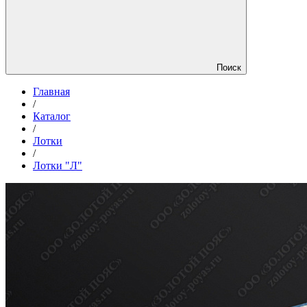
Поиск
Главная
/
Каталог
/
Лотки
/
Лотки "Л"