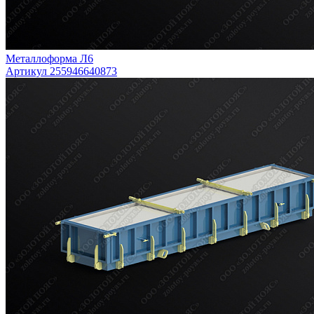
Металлоформа Л6
Артикул 255946640873