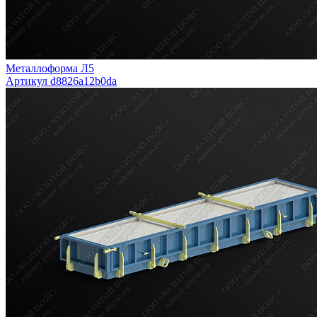
Металлоформа Л5
Артикул d8826a12b0da