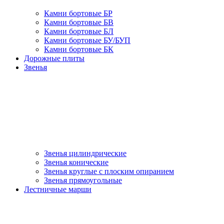
Камни бортовые БР
Камни бортовые БВ
Камни бортовые БЛ
Камни бортовые БУ/БУП
Камни бортовые БК
Дорожные плиты
Звенья
Звенья цилиндрические
Звенья конические
Звенья круглые с плоским опиранием
Звенья прямоугольные
Лестничные марши