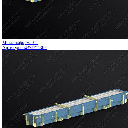
Металлоформа Л1
Артикул cb433f7553b2