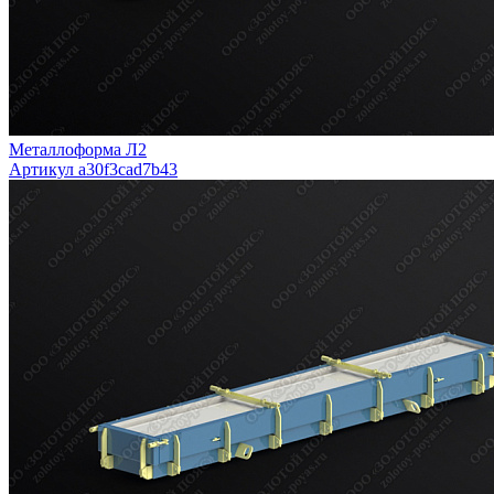
Металлоформа Л2
Артикул a30f3cad7b43