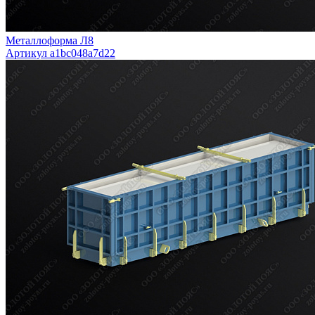
Металлоформа Л8
Артикул a1bc048a7d22