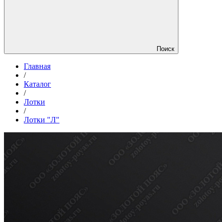
Поиск
Главная
/
Каталог
/
Лотки
/
Лотки "Л"