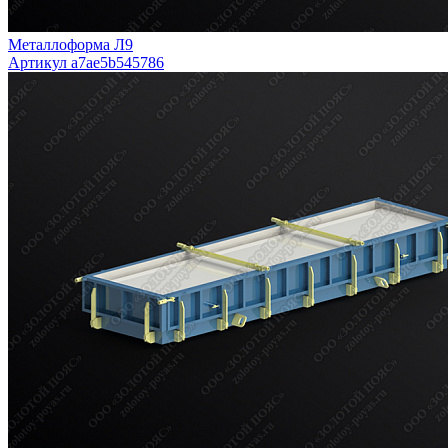
Металлоформа Л9
Артикул a7ae5b545786