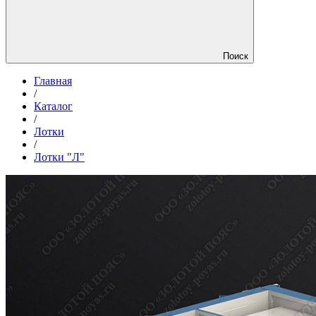
Поиск
Главная
/
Каталог
/
Лотки
/
Лотки "Л"