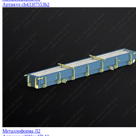
Артикул cb433f7553b2
Металлоформа Л2