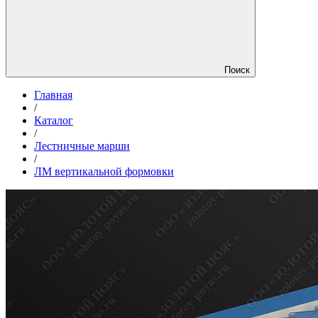
Поиск
Главная
/
Каталог
/
Лестничные марши
/
ЛМ вертикальной формовки