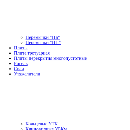
Перемычки "ПБ"
Перемычки "ПП"
Плиты
Плита тротуарная
Плиты перекрытия многопустотные
Ригель
Сваи
Утяжелители
Кольцевые УТК
Клиновидные УБКм