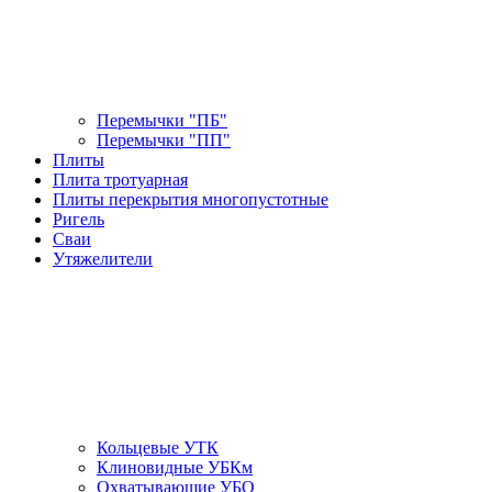
Перемычки "ПБ"
Перемычки "ПП"
Плиты
Плита тротуарная
Плиты перекрытия многопустотные
Ригель
Сваи
Утяжелители
Кольцевые УТК
Клиновидные УБКм
Охватывающие УБО