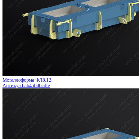
Металлоформа ФЛ8.12
Артикул bab45bdbcdfe