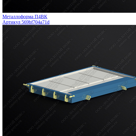
Металлоформа П4ВК
Артикул 569bf704a71d