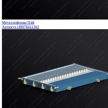
Металлоформа П4Б
Артикул cf8978411302