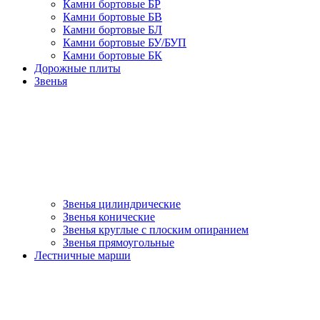
Камни бортовые БР
Камни бортовые БВ
Камни бортовые БЛ
Камни бортовые БУ/БУП
Камни бортовые БК
Дорожные плиты
Звенья
Звенья цилиндрические
Звенья конические
Звенья круглые с плоским опиранием
Звенья прямоугольные
Лестничные марши