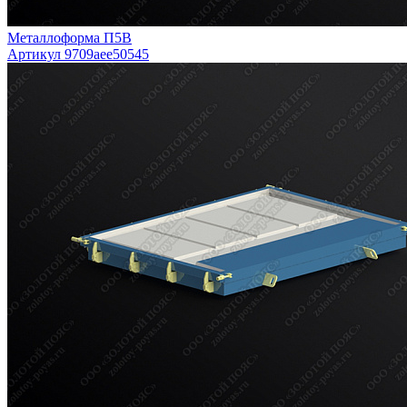
Металлоформа П5В
Артикул 9709aee50545