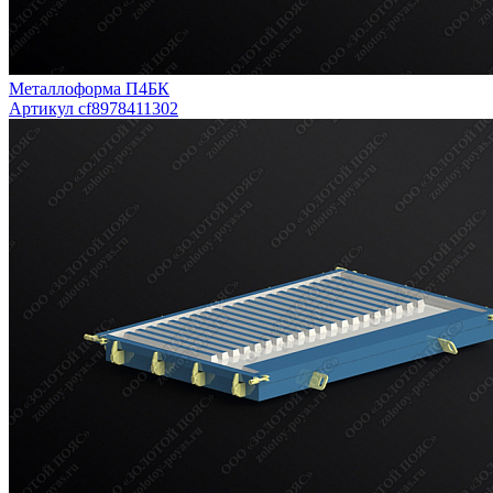
Металлоформа П4БК
Артикул cf8978411302