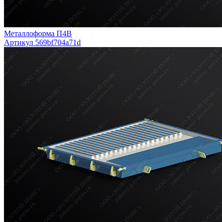
Металлоформа П4В
Артикул 569bf704a71d