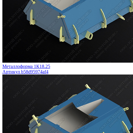
Металлоформа 1К18.25
Артикул b58d95974af4