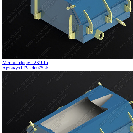
Металлоформа 2К9.15
Артикул bf2da4e075bb