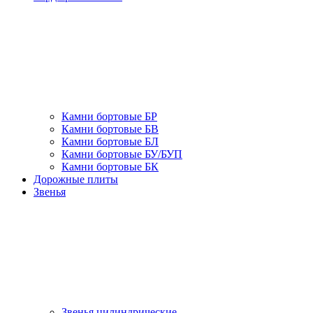
Камни бортовые БР
Камни бортовые БВ
Камни бортовые БЛ
Камни бортовые БУ/БУП
Камни бортовые БК
Дорожные плиты
Звенья
Звенья цилиндрические