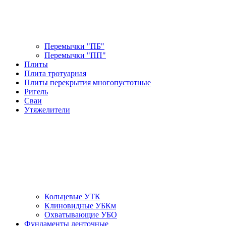
Перемычки "ПБ"
Перемычки "ПП"
Плиты
Плита тротуарная
Плиты перекрытия многопустотные
Ригель
Сваи
Утяжелители
Кольцевые УТК
Клиновидные УБКм
Охватывающие УБО
Фундаменты ленточные