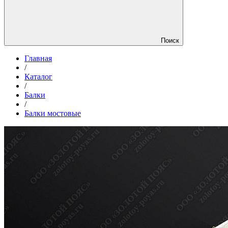
Поиск
Главная
/
Каталог
/
Балки
/
Балки мостовые